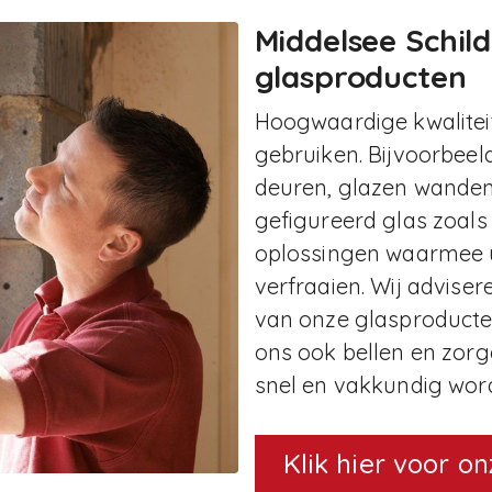
Middelsee Schild
glasproducten
Hoogwaardige kwaliteit
gebruiken. Bijvoorbeel
deuren, glazen wanden
gefigureerd glas zoals 
oplossingen waarmee u
verfraaien. Wij advise
van onze glasproducten
ons ook bellen en zor
snel en vakkundig word
Klik hier voor o