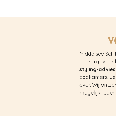
V
Middelsee Schi
die zorgt voor 
styling-advies
badkamers. Je 
over. Wij ontz
mogelijkheden t