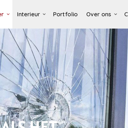
Overslaan en ga direct naar de inhoud
er
Interieur
Portfolio
Over ons
C
ALS HET