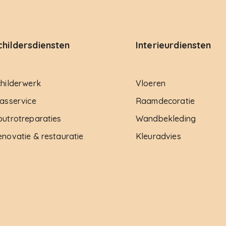
childersdiensten
Interieurdiensten
childerwerk
Vloeren
asservice
Raamdecoratie
outrotreparaties
Wandbekleding
novatie & restauratie
Kleuradvies