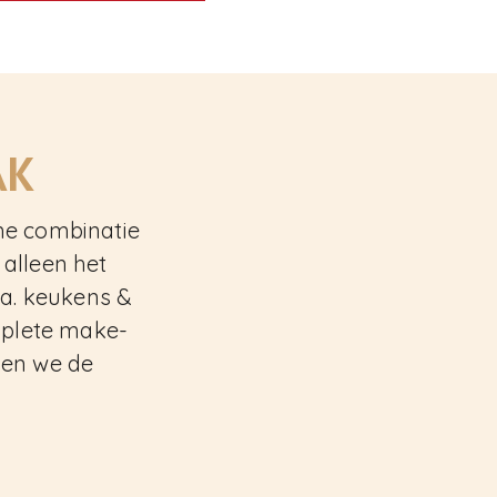
AK
me combinatie
 alleen het
.a. keukens &
mplete make-
ken we de